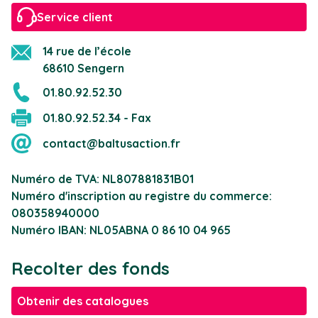
Service client
14 rue de l’école
68610 Sengern
01.80.92.52.30
01.80.92.52.34 - Fax
contact@baltusaction.fr
Numéro de TVA: NL807881831B01
Numéro d'inscription au registre du commerce:
080358940000
Numéro IBAN: NL05ABNA 0 86 10 04 965
Recolter des fonds
Obtenir des catalogues