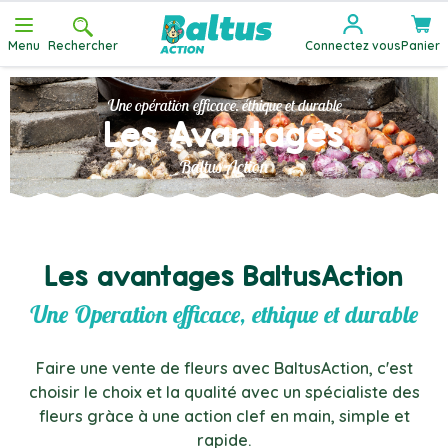
Allez au contenu
Menu
Rechercher
Connectez vous
Panier
Une opération efficace. éthique et durable
Les Avantages
Baltus Action
Les avantages BaltusAction
Une Operation efficace, ethique et durable
Faire une vente de fleurs avec BaltusAction, c'est
choisir le choix et la qualité avec un spécialiste des
fleurs gràce à une action clef en main, simple et
rapide.