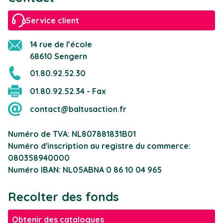
Service client
14 rue de l’école
68610 Sengern
01.80.92.52.30
01.80.92.52.34 - Fax
contact@baltusaction.fr
Numéro de TVA: NL807881831B01
Numéro d'inscription au registre du commerce:
080358940000
Numéro IBAN: NL05ABNA 0 86 10 04 965
Recolter des fonds
Obtenir des catalogues