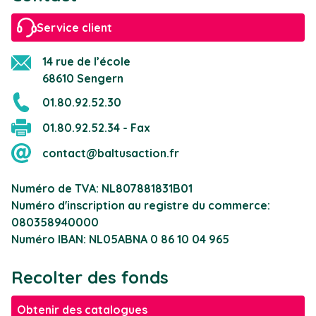
Service client
14 rue de l’école
68610 Sengern
01.80.92.52.30
01.80.92.52.34 - Fax
contact@baltusaction.fr
Numéro de TVA: NL807881831B01
Numéro d'inscription au registre du commerce:
080358940000
Numéro IBAN: NL05ABNA 0 86 10 04 965
Recolter des fonds
Obtenir des catalogues