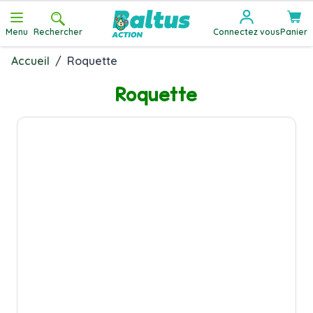
Allez au contenu
Menu
Rechercher
Connectez vous
Panier
Accueil
/
Roquette
Roquette