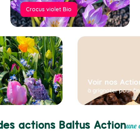
Crocus violet Bio
Voir nos Actio
à grignoter pour fi
es actions Baltus Action
une a