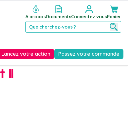
A propos
Documents
Connectez vous
Panier
Reche
Lancez votre action
Passez votre commande
 11