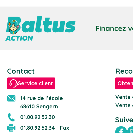
Financez v
Contact
Reco
Service client
Obten
Vente 
14 rue de l’école
Vente 
68610 Sengern
01.80.92.52.30
Suiv
01.80.92.52.34 - Fax