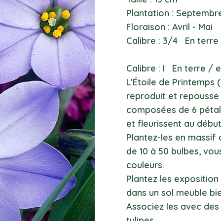
Plantation : Septembr
Floraison : Avril - Mai
Calibre : 3/4 En terre
Calibre : I En terre / 
L’Étoile de Printemps (
reproduit et repousse
composées de 6 pétale
et fleurissent au débu
Plantez-les en massif
de 10 à 50 bulbes, vou
couleurs.
Plantez les exposition 
dans un sol meuble bi
Associez les avec des
tulipes.