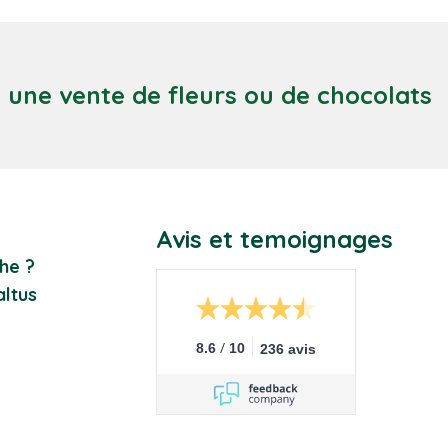
c une vente de fleurs ou de chocolats
Avis et temoignages
he ?
ltus
/
8.6
10
236 avis