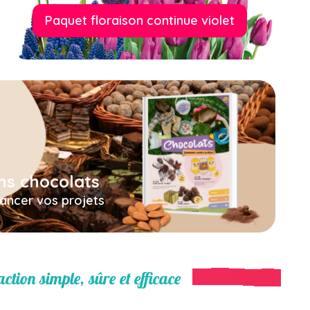
Paquet floraison continue violet
ns chocolats
nancer vos projets
ction simple, sûre et efficace