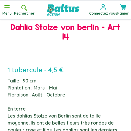
Allez au contenu
Menu
Rechercher
Connectez vous
Panier
Dahlia Stolze von berlin - Art
14
1 tubercule - 4,5 €
Taille : 90 cm
Plantation : Mars - Mai
Floraison : Août - Octobre
En terre
Les dahlias Stolze von Berlin sont de taille
moyenne. Ils ont de belles fleurs très rondes de
couleur rose et lilas. Les dahlias sont les derniers