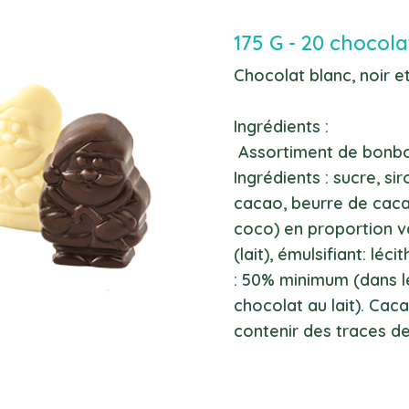
175 G - 20 chocolat
Chocolat blanc, noir et
Ingrédients :
Assortiment de bonbo
Ingrédients : sucre, si
cacao, beurre de cacao
coco) en proportion va
(lait), émulsifiant: léc
: 50% minimum (dans l
chocolat au lait). Cac
contenir des traces de