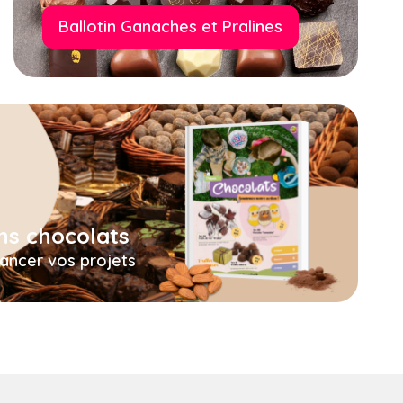
Ballotin Ganaches et Pralines
ns chocolats
nancer vos projets