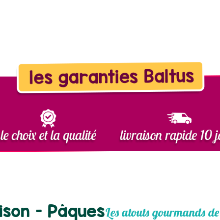
ison - Pâques
Les atouts gourmands de 