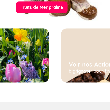
Fruits de Mer praliné
Voir nos Actio
à grignoter pour fi