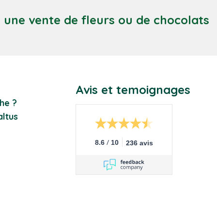
c une vente de fleurs ou de chocolats
Avis et temoignages
he ?
ltus
/
8.6
10
236 avis