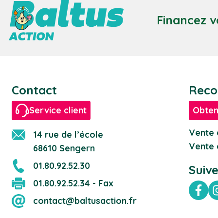
Financez v
Contact
Reco
Service client
Obten
Vente 
14 rue de l’école
Vente 
68610 Sengern
01.80.92.52.30
Suiv
01.80.92.52.34 - Fax
Fac
contact@baltusaction.fr