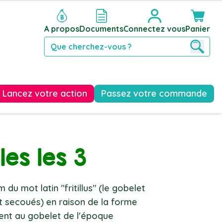
A propos
Documents
Connectez vous
Panier
Reche
Lancez votre action
Passez votre commande
es les 3
om du mot latin "fritillus" (le gobelet
t secoués) en raison de la forme
lent au gobelet de l'époque