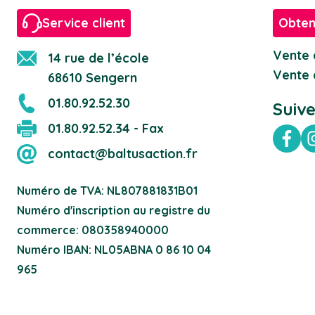
Service client
Obten
Vente 
14 rue de l’école
Vente 
68610 Sengern
01.80.92.52.30
Suiv
01.80.92.52.34 - Fax
Fac
contact@baltusaction.fr
Numéro de TVA: NL807881831B01
Numéro d'inscription au registre du
commerce: 080358940000
Numéro IBAN: NL05ABNA 0 86 10 04
965