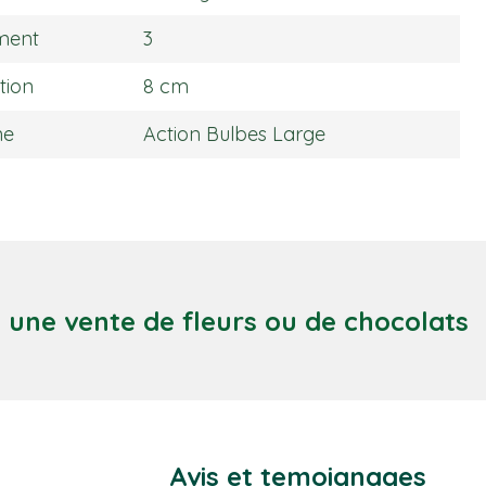
ment
3
tion
8 cm
ne
Action Bulbes Large
c une vente de fleurs ou de chocolats
Avis et temoignages