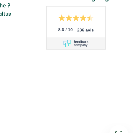
he ?
ltus
/
8.6
10
236 avis