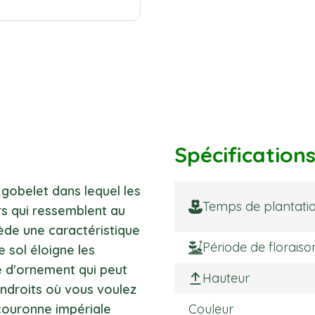
Spécification
le gobelet dans lequel les
Temps de plantati
rs qui ressemblent au
ède une caractéristique
Période de floraiso
e sol éloigne les
te d'ornement qui peut
Hauteur
endroits où vous voulez
couronne impériale
Couleur