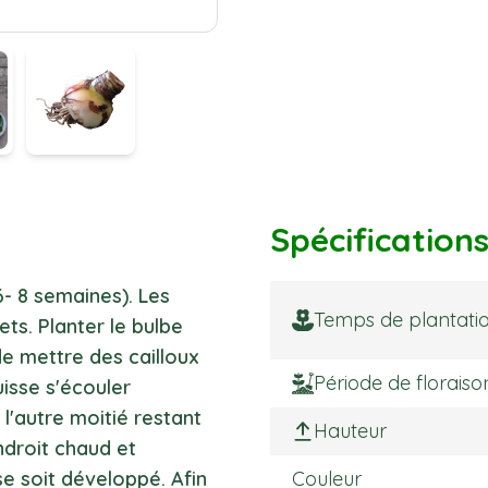
Spécification
(6- 8 semaines). Les
Temps de plantati
ets. Planter le bulbe
de mettre des cailloux
Période de floraiso
uisse s'écouler
 l'autre moitié restant
Hauteur
endroit chaud et
se soit développé. Afin
Couleur