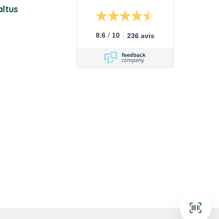
ltus
/
8.6
10
236 avis