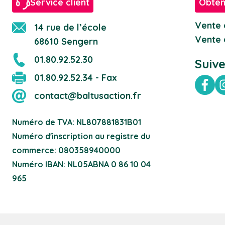
Service client
Obten
Vente 
14 rue de l’école
Vente 
68610 Sengern
01.80.92.52.30
Suiv
01.80.92.52.34 - Fax
Fac
contact@baltusaction.fr
Numéro de TVA: NL807881831B01
Numéro d'inscription au registre du
commerce: 080358940000
Numéro IBAN: NL05ABNA 0 86 10 04
965