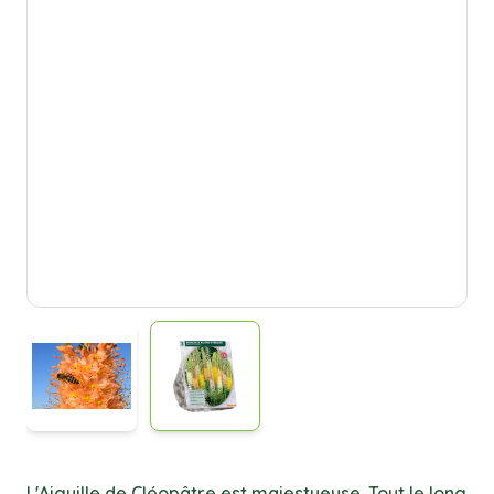
L'Aiguille de Cléopâtre est majestueuse. Tout le long